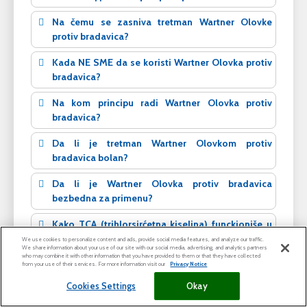
Na čemu se zasniva tretman Wartner Olovke
protiv bradavica?
Kada NE SME da se koristi Wartner Olovka protiv
bradavica?
Na kom principu radi Wartner Olovka protiv
bradavica?
Da li je tretman Wartner Olovkom protiv
bradavica bolan?
Da li je Wartner Olovka protiv bradavica
bezbedna za primenu?
Kako TCA (trihlorsirćetna kiselina) funckioniše u
poređenju sa salicilnom kiselinom?
We use cookies to personalize content and ads, provide social media features, and analyze our traffic.
We share information about your use of our site with our social media, advertising, and analytics partners
who may combine it with other information that you have provided to them or that they have collected
Da li primena Wartner Olovke protiv bradavica
from your use of their services. For more information visit our
Privacy Notice
može da dovede do pojave ožiljaka?
Cookies Settings
Okay
Da li je Wartner Olovka protiv bradavica