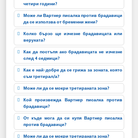
четири години?
Може ли Вартнер писалка против брадавици
да се използва от бременни жени?
Колко бързо ще изчезне брадавицата или
веруката?
Как да постъпя ако брадавицата не изчезне
след 4 седмици?
Как е най-добре да се грижа за зоната, която
съм третирал/а?
Може ли да се мокри третираната зона?
Кой произвежда Вартнер писалка против
брадавици?
От къде мога да си купя Вартнер писалка
против брадавици?
Може ли да се мокри третираната зона?