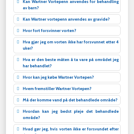
Kan Wartner Vortepenn anvendes for behandling
av barn?
Kan Wartner vortepenn anvendes av gravide?
Hvor fort forsvinner vorten?
Hva gjør jeg om vorten ikke har forsvunnet etter 4
uker?
Hva er den beste måten å ta vare på området jeg
har behandlet?
Hvor kan jeg købe Wartner Vortepen?
Hvem fremstiller Wartner Vortepen?
Må der komme vand på det behandlede område?
Hvordan kan jeg bedst pleje det behandlede
område?
Hvad gør jeg, hvis vorten ikke er forsvundet efter