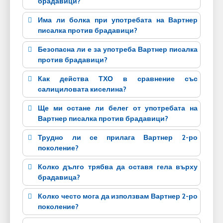
брадавици?
Има ли болка при употребата на Вартнер
писалка против брадавици?
Безопасна ли е за употреба Вартнер писалка
против брадавици?
Как действа ТХО в сравнение със
салициловата киселина?
Ще ми остане ли белег от употребата на
Вартнер писалка против брадавици?
Трудно ли се прилага Вартнер 2-ро
поколение?
Колко дълго трябва да оставя гела върху
брадавица?
Колко често мога да използвам Вартнер 2-ро
поколение?