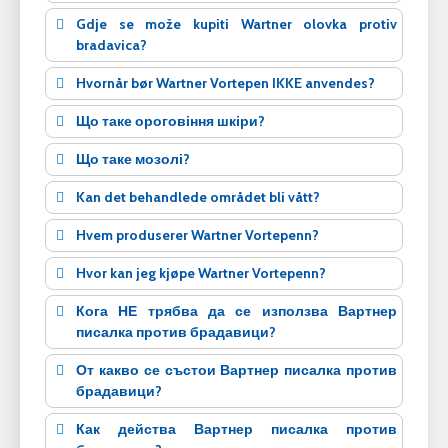
Gdje se može kupiti Wartner olovka protiv
bradavica?
Hvornår bør Wartner Vortepen IKKE anvendes?
Що таке ороговіння шкіри?
Що таке мозолі?
Kan det behandlede området bli vått?
Hvem produserer Wartner Vortepenn?
Hvor kan jeg kjøpe Wartner Vortepenn?
Кога НЕ трябва да се използва Вартнер
писалка против брадавици?
От какво се състои Вартнер писалка против
брадавици?
Как действа Вартнер писалка против