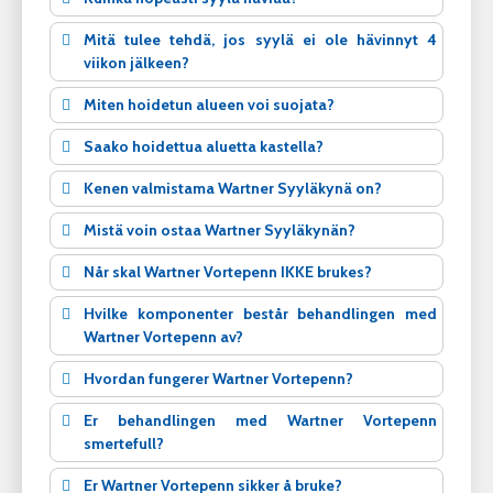
Mitä tulee tehdä, jos syylä ei ole hävinnyt 4
viikon jälkeen?
Miten hoidetun alueen voi suojata?
Saako hoidettua aluetta kastella?
Kenen valmistama Wartner Syyläkynä on?
Mistä voin ostaa Wartner Syyläkynän?
Når skal Wartner Vortepenn IKKE brukes?
Hvilke komponenter består behandlingen med
Wartner Vortepenn av?
Hvordan fungerer Wartner Vortepenn?
Er behandlingen med Wartner Vortepenn
smertefull?
Er Wartner Vortepenn sikker å bruke?