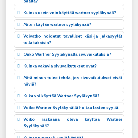
päällä?
Kuinka usein voin käyttää wartner syyläkynää?
Miten käytän wartner syyläkynää?
Voivatko hoidetut tavalliset käsi-ja jalkasyylät
tulla takaisin?
Onko Wartner Syyläkynällä sivuvaikutuksia?
Kuinka vakavia sivuvaikutukset ovat?
Mitä minun tulee tehdä, jos sivuvaikutukset eivät
häviä?
Kuka voi käyttää Wartner Syyläkynää?
Voiko Wartner Syyläkynällä hoitaa lasten syyliä.
Voiko raskaana oleva käyttää Wartner
Syyläkynää?
Kuinka nopeasti syylä häviää?