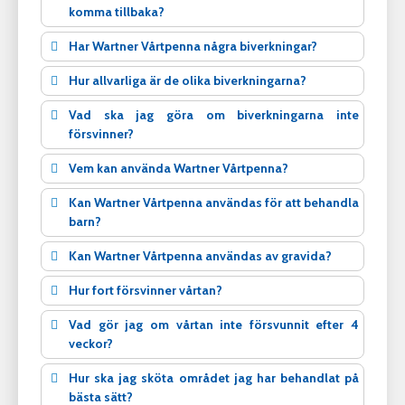
komma tillbaka?
Har Wartner Vårtpenna några biverkningar?
Hur allvarliga är de olika biverkningarna?
Vad ska jag göra om biverkningarna inte
försvinner?
Vem kan använda Wartner Vårtpenna?
Kan Wartner Vårtpenna användas för att behandla
barn?
Kan Wartner Vårtpenna användas av gravida?
Hur fort försvinner vårtan?
Vad gör jag om vårtan inte försvunnit efter 4
veckor?
Hur ska jag sköta området jag har behandlat på
bästa sätt?