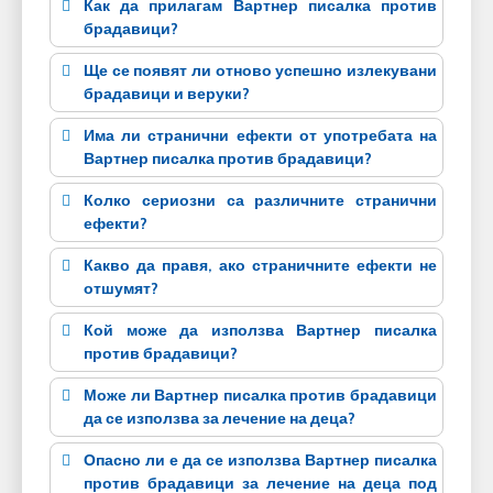
Как да прилагам Вартнер писалка против
брадавици?
Ще се появят ли отново успешно излекувани
брадавици и веруки?
Има ли странични ефекти от употребата на
Вартнер писалка против брадавици?
Колко сериозни са различните странични
ефекти?
Какво да правя, ако страничните ефекти не
отшумят?
Кой може да използва Вартнер писалка
против брадавици?
Може ли Вартнер писалка против брадавици
да се използва за лечение на деца?
Опасно ли е да се използва Вартнер писалка
против брадавици за лечение на деца под