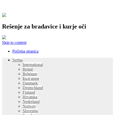
Rešenje za bradavice i kurje oči
Skip to content
Početna stranica
Serbia
International
België
Belgique
България
Danmark
Deutschland
Finland
Hrvatska
Nederland
Norway
Slovenija