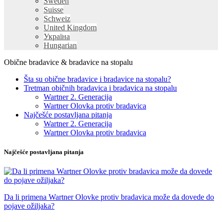
Sweden
Suisse
Schweiz
United Kingdom
Україна
Hungarian
Obične bradavice & bradavice na stopalu
Šta su obične bradavice i bradavice na stopalu?
Tretman običnih bradavica i bradavica na stopalu
Wartner 2. Generacija
Wartner Olovka protiv bradavica
Najčešće postavljana pitanja
Wartner 2. Generacija
Wartner Olovka protiv bradavica
Najčešće postavljana pitanja
Da li primena Wartner Olovke protiv bradavica može da dovede do
pojave ožiljaka?