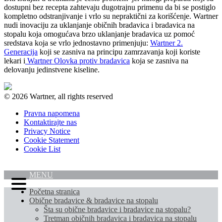
dostupni bez recepta zahtevaju dugotrajnu primenu da bi se postiglo
kompletno odstranjivanje i vrlo su nepraktični za korišćenje. Wartner
nudi inovaciju za uklanjanje običnih bradavica i bradavica na
stopalu koja omogućava brzo uklanjanje bradavica uz pomoć
sredstava koja se vrlo jednostavno primenjuju:
Wartner 2.
Generacija
koji se zasniva na principu zamrzavanja koji koriste
lekari i
Wartner Olovka protiv bradavica
koja se zasniva na
delovanju jedinstvene kiseline.
© 2026 Wartner, all rights reserved
Pravna napomena
Kontaktirajte nas
Privacy Notice
Cookie Statement
Cookie List
MENU
Početna stranica
Obične bradavice & bradavice na stopalu
Šta su obične bradavice i bradavice na stopalu?
Tretman običnih bradavica i bradavica na stopalu