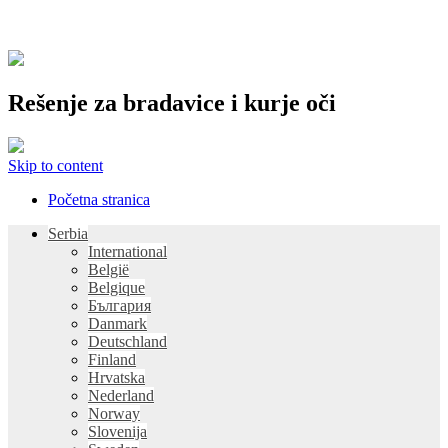
Rešenje za bradavice i kurje oči
Skip to content
Početna stranica
Serbia
International
België
Belgique
България
Danmark
Deutschland
Finland
Hrvatska
Nederland
Norway
Slovenija