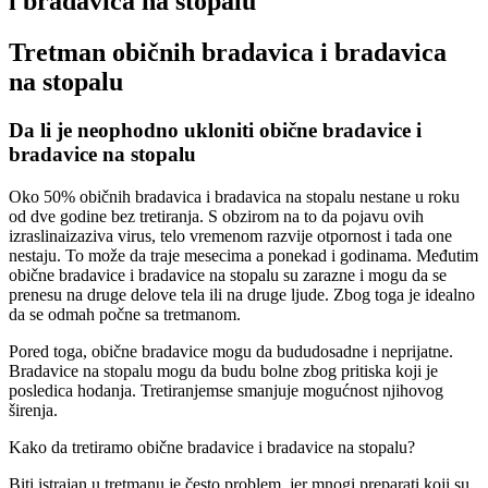
i bradavica na stopalu
Tretman običnih bradavica i bradavica
na stopalu
Da li je neophodno ukloniti obične bradavice i
bradavice na stopalu
Oko 50% običnih bradavica i bradavica na stopalu nestane u roku
od dve godine bez tretiranja. S obzirom na to da pojavu ovih
izraslinaizaziva virus, telo vremenom razvije otpornost i tada one
nestaju. To može da traje mesecima a ponekad i godinama. Međutim
obične bradavice i bradavice na stopalu su zarazne i mogu da se
prenesu na druge delove tela ili na druge ljude. Zbog toga je idealno
da se odmah počne sa tretmanom.
Pored toga, obične bradavice mogu da bududosadne i neprijatne.
Bradavice na stopalu mogu da budu bolne zbog pritiska koji je
posledica hodanja. Tretiranjemse smanjuje mogućnost njihovog
širenja.
Kako da tretiramo obične bradavice i bradavice na stopalu?
Biti istrajan u tretmanu je često problem jer mnogi preparati koji su